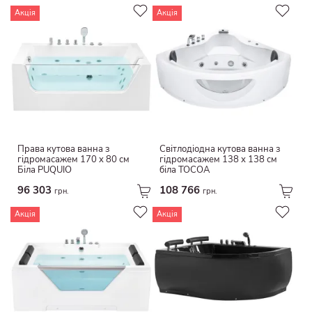
Акція
Акція
Пева
Джут
Паперовий шнурок
Дамаск
Меламінова фольга
Права кутова ванна з
Світлодіодна кутова ванна з
гідромасажем 170 x 80 см
гідромасажем 138 х 138 см
Біла PUQUIO
біла TOCOA
96 303
108 766
грн.
грн.
Акція
Акція