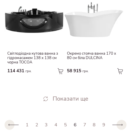
Світлодіодна кутова ванна з
Окремо стояча ванна 170 х
гідромасажем 138 х 138 см
80 см біла DULCINA
чорна TOCOA
114 431
58 915
грн.
грн.
Показати ще
1
2
3
4
5
6
7
8
9