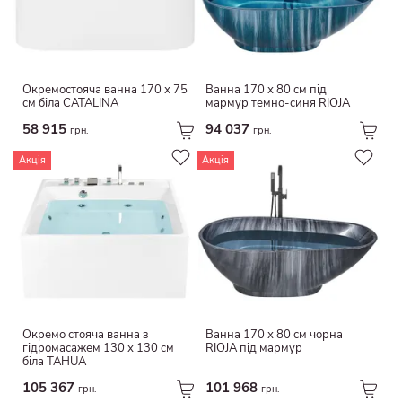
Джут.
Тарілка
Поліестер/віскоза
Імітація дерева
рука
Тополя
Вуглецева сталь
Окремостояча ванна 170 х 75
Ванна 170 х 80 см під
Чорна дошка
см біла CATALINA
мармур темно-синя RIOJA
ДСП і ДВП
варення
58 915
94 037
грн.
грн.
Папір/пластик
Текстиль
Фольга
Акція
Акція
Антикваріат
Бавовна/джут
Імітація вапняку
Синтетичний каучук
Металевий
Польовошпатовий фарфор
Аспен
Термостійке скло
Антипригарне покриття
Антипригарне керамічне покриття
Sol-gel
Окремо стояча ванна з
Ванна 170 х 80 см чорна
Масив сосни
гідромасажем 130 х 130 см
RIOJA під мармур
біла TAHUA
Емальований чавун
105 367
101 968
грн.
грн.
деревина