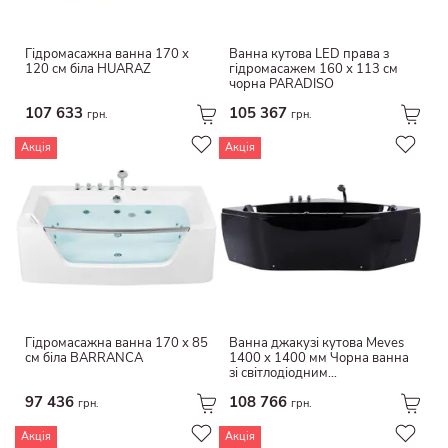
Гідромасажна ванна 170 х
Ванна кутова LED права з
120 см біла HUARAZ
гідромасажем 160 х 113 см
чорна PARADISO
107 633
105 367
грн.
грн.
Акція
Акція
Гідромасажна ванна 170 x 85
Ванна джакузі кутова Meves
см біла BARRANCA
1400 x 1400 мм Чорна ванна
зі світлодіодним
підсвічуванням Ванна-
97 436
108 766
джакузі з підсвічуванням
грн.
грн.
Акція
Акція