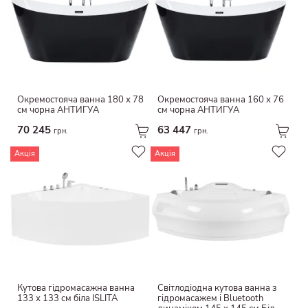
Текстиль
Матовий
папір
гайка
Віскоза / штучний шовк
тьмяний
Поліестер
Візерункова
Нейлон
Інтегровані ручки
Окремостояча ванна 180 х 78
Окремостояча ванна 160 х 76
Синтетичні волокна
см чорна АНТИГУА
см чорна АНТИГУА
Візерунок борозенки
Оксамит
70 245
63 447
Матовий
грн.
грн.
Натуральні волокна
Мармур
Акція
Акція
Льон
камінь
Бавовна / ліоцел
мінеральні
Перероблена бавовна/поліестер
деревина
Бавовна / льон
срібло
Ліоцелль
Золотий
шерсть
Нікельований
овеча шкура
Евкаліпт
Кутова гідромасажна ванна
Світлодіодна кутова ванна з
Ламінат
133 х 133 см біла ISLITA
гідромасажем і Bluetooth
ротанг