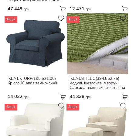
шафа з розсувними дверима,
темно-сіре чорне/темно-
Пева
47 449
12 471
коричневе дзеркало імітація
грн.
грн.
дуба
Джут
Акція
Акція
Паперовий шнурок
Дамаск
Меламінова фольга
IKEA EKTORP(195.521.00)
IKEA JÄTTEBO(394.852.75)
Крісло, Kilanda темно-синій
модуль шезлонга, ліворуч,
Самсала темно-жовто-зелена
14 032
34 338
грн.
грн.
Акція
Акція