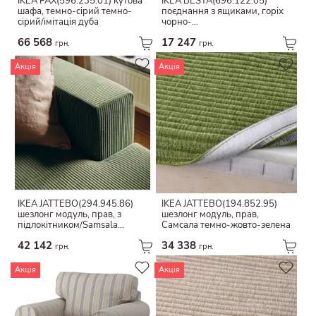
IKEA PAX(596.235.01) кутова
IKEA BESTÅ(696.122.05)
Товстий шпон
шафа, темно-сірий темно-
поєднання з ящиками, горіх
Дзеркальне скло
сірий/імітація дуба
чорно-
Кварцовий композит
коричневий/Lappviken/Stubbarp
Коричневий
66 568
17 247
грн.
грн.
Силіконова гума
Прозорий
Порцеляна
Акція
Акція
Алюміній
Алюміній
Латунь
Теракотовий
Натуральні волокна
Бетонні
Прозорий
Перероблений папір
видима нитка
техноротанг
Порцеляна
Дзеркальне скло
бук
IKEA JÄTTEBO(294.945.86)
IKEA JÄTTEBO(194.852.95)
варення
чорний
шезлонг модуль, прав, з
шезлонг модуль, прав,
Подрібнений мармур
підлокітником/Samsala
Самсала темно-жовто-зелена
Полірований
темно-жовто-зелений
Плетені та ротангові
42 142
34 338
грн.
грн.
олово
Бавовна/поліестер
Акція
Акція
Імітація льону
Чавун
Ретро
Емальована сталь
акація