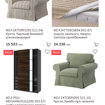
Джут.
Тарілка
Поліестер/віскоза
Імітація дерева
рука
Тополя
Вуглецева сталь
Чорна дошка
ДСП і ДВП
IKEA EKTORP(395.521.04)
IKEA JÄTTEBO(894.852.87)
варення
Крісло, Карлшов бежевий/
модуль шезлонга, ліворуч,
Папір/пластик
різнокольоровий
Samsala сірий/бежевий
Текстиль
Фольга
15 593
34 338
грн.
грн.
Антикваріат
Бавовна/джут
Імітація вапняку
Акція
Акція
Синтетичний каучук
Металевий
Польовошпатовий фарфор
Аспен
Термостійке скло
Антипригарне покриття
Антипригарне керамічне покриття
Sol-gel
Масив сосни
Емальований чавун
IKEA PAX /
IKEA EKTORP(095.521.10)
MEHAMN/AULI(296.303.67)
Крісло, Хакебо сіро-зелений
деревина