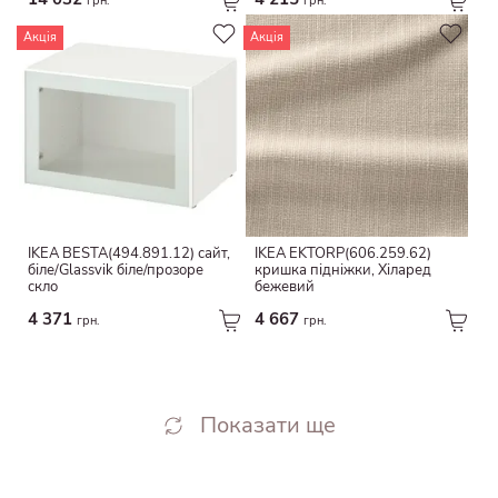
грн.
грн.
Акція
Акція
IKEA BESTÅ(494.891.12) сайт,
IKEA EKTORP(606.259.62)
біле/Glassvik біле/прозоре
кришка підніжки, Хіларед
скло
бежевий
4 371
4 667
грн.
грн.
Показати ще