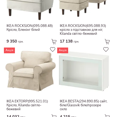
IKEA ROCKSJÖN(095.088.48)
IKEA ROCKSJÖN(695.088.93)
Крісло, Блекінг білий
крісло з підставкою для ніг,
Kilanda світло-бежевий
9 350
17 138
грн.
грн.
Акція
Акція
IKEA EKTORP(995.521.01)
IKEA BESTÅ(294.890.85) сайт,
Крісло, Kilanda світло-
біле/Glassvik біле/прозоре
бежевий
скло
14 032
4 215