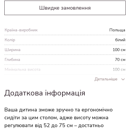
Швидке замовлення
Країна-виробник
Польща
Колір
білий
Ширина
100 см
Глибина
70 см
Мінімальна висота
100 см
Детальніше
Максимальна
123 см
висота
Додаткова інформація
Вага
40 кг
Ваша дитина зможе зручно та ергономічно
сидіти за цим столом, адже висоту можна
регулювати від 52 до 75 см – достатньо