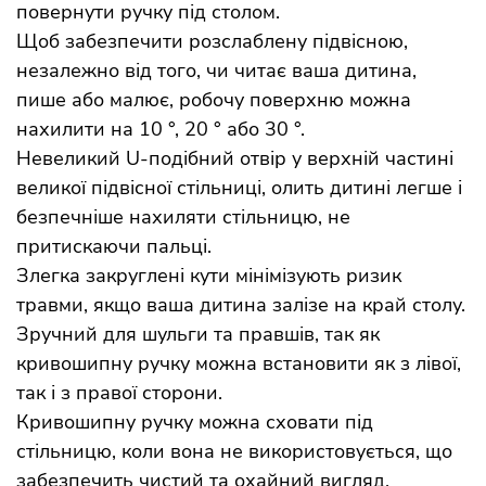
повернути ручку під столом.
Щоб забезпечити розслаблену підвісною,
незалежно від того, чи читає ваша дитина,
пише або малює, робочу поверхню можна
нахилити на 10 °, 20 ° або 30 °.
Невеликий U-подібний отвір у верхній частині
великої підвісної стільниці, олить дитині легше і
безпечніше нахиляти стільницю, не
притискаючи пальці.
Злегка закруглені кути мінімізують ризик
травми, якщо ваша дитина залізе на край столу.
Зручний для шульги та правшів, так як
кривошипну ручку можна встановити як з лівої,
так і з правої сторони.
Кривошипну ручку можна сховати під
стільницю, коли вона не використовується, що
забезпечить чистий та охайний вигляд.