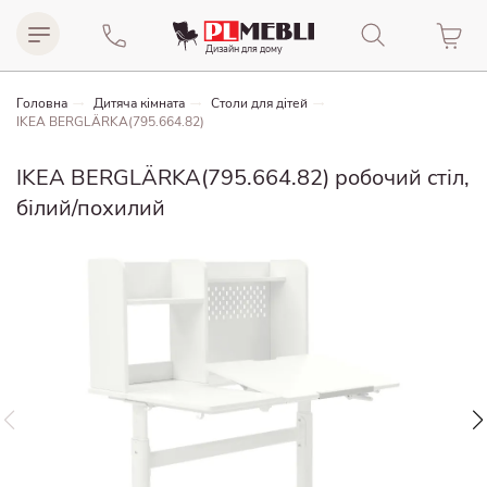
Дизайн для домy
Головна
Дитяча кімната
Столи для дітей
IKEA BERGLÄRKA(795.664.82)
IKEA BERGLÄRKA(795.664.82) робочий стіл,
білий/похилий