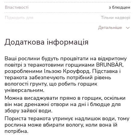
Властивості
з блюдцем
Підходить для
Тільки надворі
Детальніше
Висота
13 см
Внутрішній діаметр
14 см
Додаткова інформація
Діаметр горщика
12 см
Ваші рослини будуть процвітати на відкритому
Зовнішній діаметр
15 см
повітрі з теракотовими горщиками BRUNBÄR,
Вага
1.2 кг
розробленими Ільзою Кроуфорд. Підставка і
теракота забезпечують потрібний рівень
вологості грунту, що робить горщик
універсальним.
Можна висаджувати прямо в горщик, оскільки
він має дренажні отвори на дні і блюдце для
збору зайвої води.
Пориста теракота утримує надлишок води, тому
рослина може вбирати вологу, коли вона їй
потрібна.