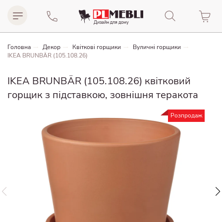
Дизайн для домy
Головна
Декор
Квіткові горщики
Вуличні горщики
IKEA BRUNBÄR (105.108.26)
IKEA BRUNBÄR (105.108.26) квітковий
горщик з підставкою, зовнішня теракота
Розпродаж