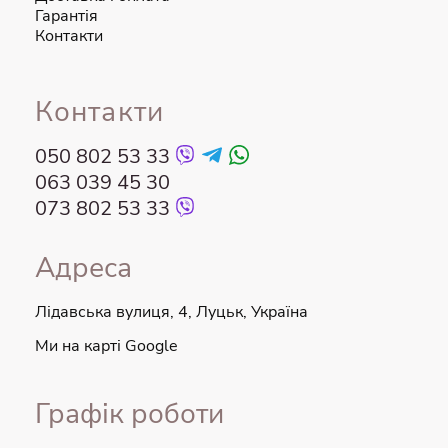
нашої бази щасливих клієнтів, ви можете
Гарантія
розраховувати на нашого спеціаліста з
Контакти
обслуговування клієнтів, який допоможе вам із будь-
якими сумнівами чи питаннями.
Контакти
050 802 53 33
063 039 45 30
073 802 53 33
Адреса
Лідавська вулиця, 4, Луцьк, Україна
Ми на карті Google
Графік роботи