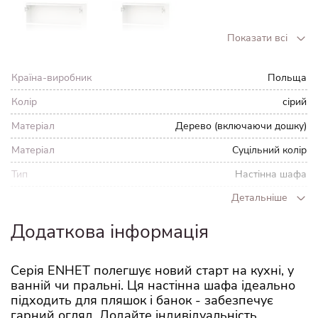
Показати всі
білий
білий
Країна-виробник
Польща
Колір
сірий
Матеріал
Дерево (включаючи дошку)
Матеріал
Суцільний колір
Тип
Настінна шафа
Детальніше
Ширина
60 см
Глибина
15 см
Додаткова інформація
Висота
75 см
Серія ENHET полегшує новий старт на кухні, у
Навантаження на
6 кг
ванній чи пральні. Ця настінна шафа ідеально
полицю
підходить для пляшок і банок - забезпечує
Вага
9.2 кг
гарний огляд. Додайте індивідуальність,