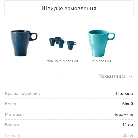
Швидке замовлення
темно-бірюзовий
бірюзовий
Показати всі
Країна-виробник
Польща
кераміка біла
бірюзовий
Колір
білий
Матеріал
Керамічні
Висота
11 см
Ємність
25 кл