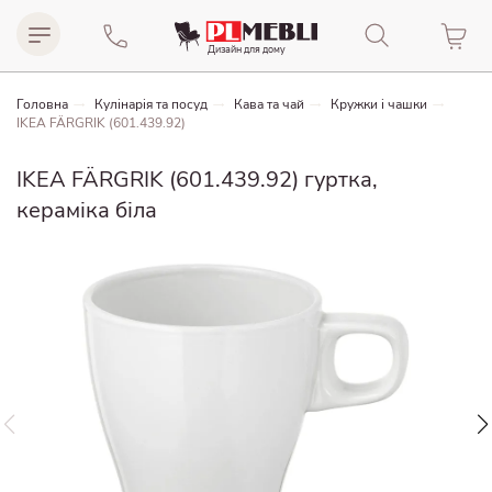
Дизайн для домy
Головна
Кулінарія та посуд
Кава та чай
Кружки і чашки
IKEA FÄRGRIK (601.439.92)
IKEA FÄRGRIK (601.439.92) гуртка,
кераміка біла