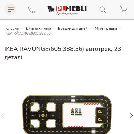
Дизайн для домy
Головна
Дитяча кімната
Іграшки для дітей
М'які іграшки
IKEA RÄVUNGE(605.388.56)
IKEA RÄVUNGE(605.388.56) автотрек, 23
деталі