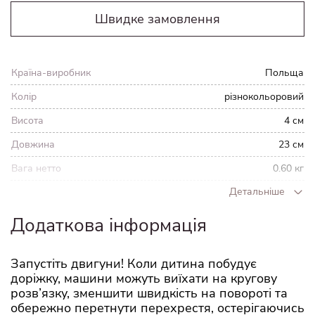
Швидке замовлення
Країна-виробник
Польща
Колір
різнокольоровий
Висота
4 см
Довжина
23 см
Вага нетто
0.60 кг
Детальніше
Ємність
1.9 л
Ваги
0.71 кг
Додаткова інформація
Ширина
23 см
Запустіть двигуни! Коли дитина побудує
Вага
0.7 кг
доріжку, машини можуть виїхати на кругову
розв’язку, зменшити швидкість на повороті та
обережно перетнути перехрестя, остерігаючись