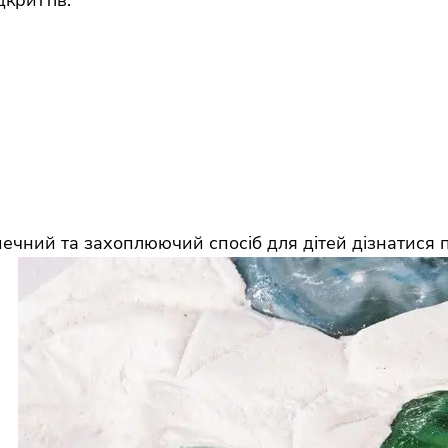
криттів.
чний та захоплюючий спосіб для дітей дізнатися п