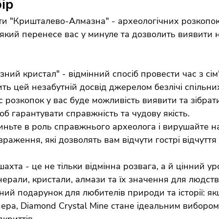
бір
ти "Кришталево-Алмазна" - археологічних розкопок
який перенесе вас у минуле та дозволить виявити н
ий кристал" - відмінний спосіб провести час з сім
ить цей незабутній досвід джерелом безлічі спільних
 розкопок у вас буде можливість виявити та зібрати
щоб гарантувати справжність та чудову якість.
ньте в роль справжнього археолога і вирушайте н
аження, які дозволять вам відчути гострі відчуття т
та - це не тільки відмінна розвага, а й цінний урок
нерали, кристали, алмази та їх значення для людств
ний подарунок для любителів природи та історії: я
онера, Diamond Crystal Mine стане ідеальним виборо