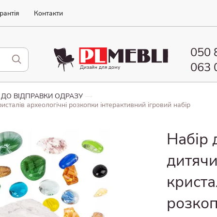
рантія
Контакти
050 
063 
Дизайн для домy
073 
І ДО ВІДПРАВКИ ОДРАЗУ
сталів археологічні розкопки інтерактивний ігровий набір
Набір 
дитячи
криста
розкоп