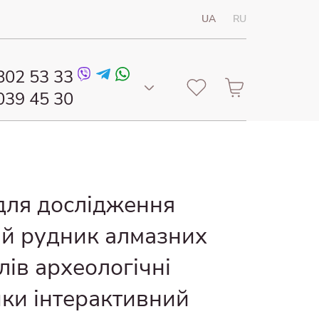
UA
RU
802 53 33
039 45 30
802 53 33
для дослідження
й рудник алмазних
лів археологічні
ки інтерактивний