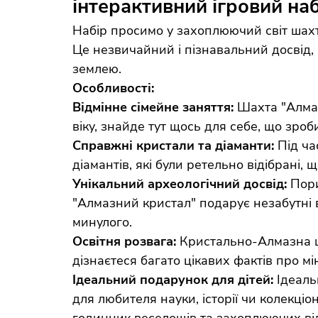
інтерактивний ігровий на
Набір просимо у захоплюючий світ шах
Це незвичайний і пізнавальний досвід, 
землею.
Особливості:
Відмінне сімейне заняття:
Шахта "Алмазн
віку, знайде тут щось для себе, що зроб
Справжні кристали та діаманти:
Під час
діамантів, які були ретельно відібрані, 
Унікальний археологічний досвід:
Пори
"Алмазний кристал" подарує незабутні вр
минулого.
Освітня розвага:
Кристально-Алмазна шах
дізнаєтеся багато цікавих фактів про мі
Ідеальний подарунок для дітей:
Ідеаль
для любителя науки, історії чи колекці