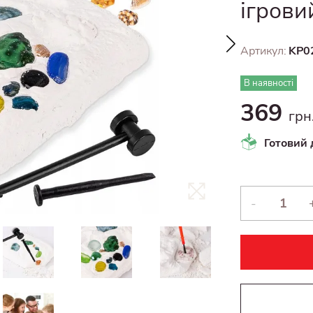
ігрови
Артикул:
KP0
В наявності
369
грн
Готовий 
-