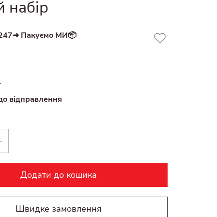
й набір
247➜ Пакуємо МИ📦
.
до відправлення
+
Додати до кошика
Швидке замовлення