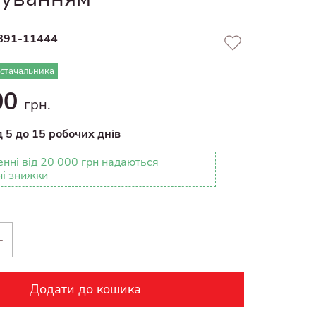
891-11444
остачальника
00
грн.
д 5 до 15 робочих днів
нні від 20 000 грн надаються
ні знижки
+
Додати до кошика