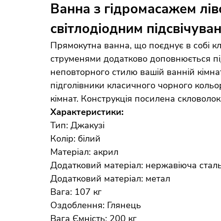
Ванна з гідромасажем ліво
світлодіодним підсвічува
Прямокутна ванна, що поєднує в собі к
струменями додатково доповнюється пі
неповторного стилю вашій ванній кімнат
підголівники класичного чорного кольо
кімнат. Конструкція посилена скловолок
Характеристики:
Тип: Джакузі
Колір: білий
Матеріал: акрил
Додатковий матеріал: нержавіюча стал
Додатковий матеріал: метал
Вага: 107 кг
Оздоблення: Глянець
Вага Ємність: 200 кг