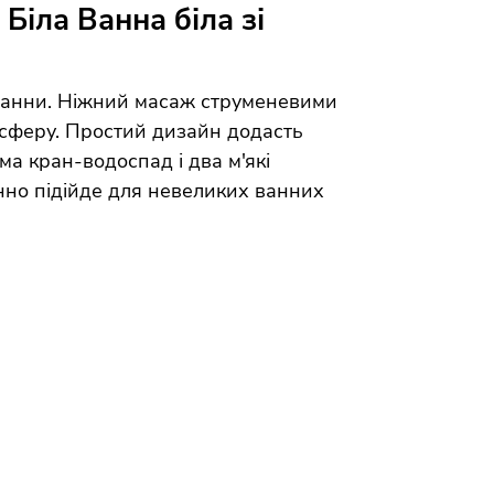
Біла Ванна біла зі
 ванни. Ніжний масаж струменевими
сферу. Простий дизайн додасть
ма кран-водоспад і два м'які
нно підійде для невеликих ванних