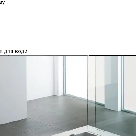
ву
я для води