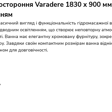
стороння Varadere 1830 x 900 мм 
нням
ласичний вигляд і функціональність гідромасажної
дводним освітленням, що створює неповторну атмо
і. Ванна має елегантну хромовану фурнітуру, зокре
ру. Завдяки своїм компактним розмірам ванна відмі
ном для довговічності.
ь