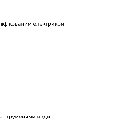
аліфікованим електриком
аж струменями води