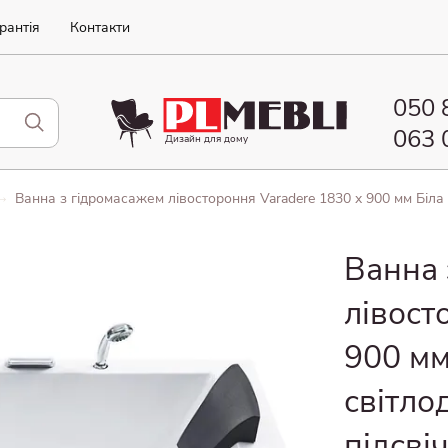
рантія
Контакти
050 
063 
Дизайн для домy
073 
Ванна з гідромасажем лівостороння Varadere 1830 x 900 мм Біла 
Ванна 
лівост
900 мм
світло
підсві