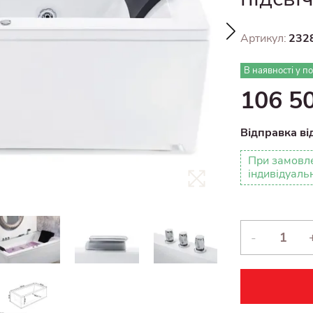
Артикул:
232
В наявності у п
106 5
Відправка ві
При замовле
індивідуаль
-