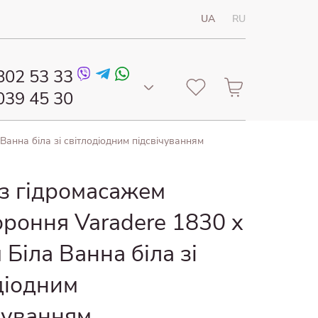
UA
RU
802 53 33
039 45 30
802 53 33
Ванна біла зі світлодіодним підсвічуванням
з гідромасажем
ороння Varadere 1830 x
 Біла Ванна біла зі
діодним
чуванням