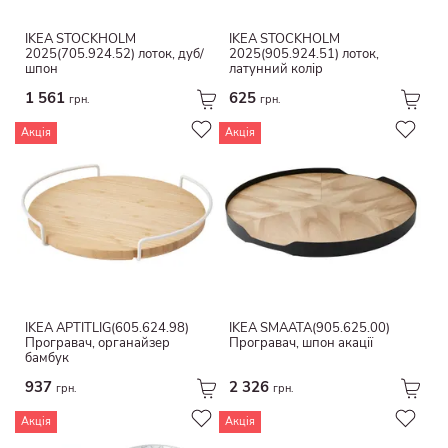
IKEA STOCKHOLM
IKEA STOCKHOLM
2025(705.924.52) лоток, дуб/
2025(905.924.51) лоток,
шпон
латунний колір
1 561
625
грн.
грн.
Акція
Акція
IKEA APTITLIG(605.624.98)
IKEA SMÅÄTA(905.625.00)
Програвач, органайзер
Програвач, шпон акації
бамбук
937
2 326
грн.
грн.
Акція
Акція