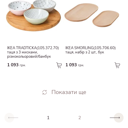
IKEA TRÅDTICKA(105.372.70)
IKEA SMÖRLING(105.706.60)
таця з 3 мисками,
таця, набір з 2 шт., бук
різнокольоровий/бамбук
1 093
1 093
грн.
грн.
Показати ще
1
2