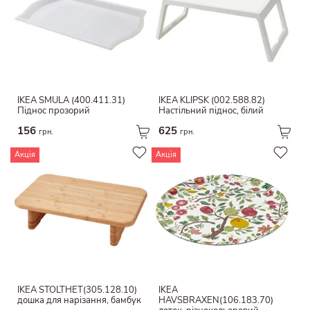
Текстиль
Матовий
папір
гайка
Віскоза / штучний шовк
тьмяний
Поліестер
Візерункова
Нейлон
Інтегровані ручки
IKEA SMULA (400.411.31)
IKEA KLIPSK (002.588.82)
Синтетичні волокна
Піднос прозорий
Настільний піднос, білий
Візерунок борозенки
Оксамит
156
625
Матовий
грн.
грн.
Натуральні волокна
Мармур
Акція
Акція
Льон
камінь
Бавовна / ліоцел
мінеральні
Перероблена бавовна/поліестер
деревина
Бавовна / льон
срібло
Ліоцелль
Золотий
шерсть
Нікельований
овеча шкура
Евкаліпт
IKEA STOLTHET(305.128.10)
IKEA
Ламінат
дошка для нарізання, бамбук
HAVSBRAXEN(106.183.70)
ротанг