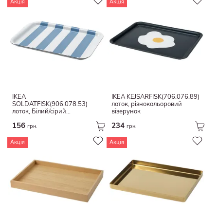
Акція
Акція
Пева
Джут
Паперовий шнурок
Дамаск
Меламінова фольга
IKEA
IKEA KEJSARFISK(706.076.89)
SOLDATFISK(906.078.53)
лоток, різнокольоровий
лоток, Білий/сірий
візерунок
-блакитний смугастий
156
234
грн.
грн.
Акція
Акція