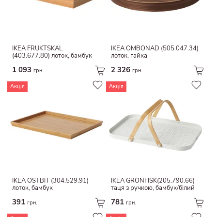
Джут.
Тарілка
Поліестер/віскоза
Імітація дерева
рука
Тополя
Вуглецева сталь
IKEA FRUKTSKAL
IKEA OMBONAD (505.047.34)
Чорна дошка
(403.677.80) лоток, бамбук
лоток, гайка
ДСП і ДВП
варення
1 093
2 326
грн.
грн.
Папір/пластик
Текстиль
Фольга
Акція
Акція
Антикваріат
Бавовна/джут
Імітація вапняку
Синтетичний каучук
Металевий
Польовошпатовий фарфор
Аспен
Термостійке скло
Антипригарне покриття
Антипригарне керамічне покриття
Sol-gel
IKEA OSTBIT (304.529.91)
IKEA GRÖNFISK(205.790.66)
Масив сосни
лоток, бамбук
таця з ручкою, бамбук/білий
Емальований чавун
391
781
грн.
грн.
деревина