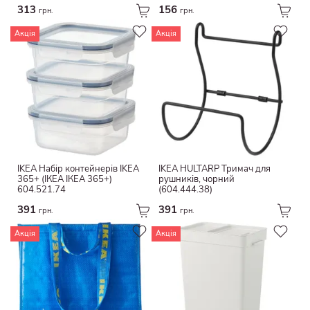
приборів, темно-сіро-
313
156
блакитний/гальванічний
грн.
грн.
Пева
Акція
Акція
Джут
Паперовий шнурок
Дамаск
Меламінова фольга
IKEA Набір контейнерів IKEA
IKEA HULTARP Тримач для
365+ (ІКЕА ІКЕА 365+)
рушників, чорний
604.521.74
(604.444.38)
391
391
грн.
грн.
Акція
Акція