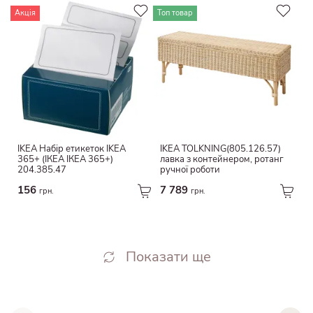
Акція
Топ товар
IKEA Набір етикеток IKEA
IKEA TOLKNING(805.126.57)
365+ (ІКЕА ІКЕА 365+)
лавка з контейнером, ротанг
204.385.47
ручної роботи
156
7 789
грн.
грн.
Показати ще