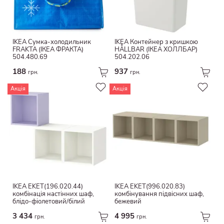
IKEA Сумка-холодильник
IKEA Контейнер з кришкою
FRAKTA (ІКЕА ФРАКТА)
HÅLLBAR (ІКЕА ХОЛЛБАР)
504.480.69
504.202.06
188
937
грн.
грн.
Акція
Акція
IKEA EKET(196.020.44)
IKEA EKET(996.020.83)
комбінація настінних шаф,
комбінування підвісних шаф,
блідо-фіолетовий/білий
бежевий
3 434
4 995
грн.
грн.