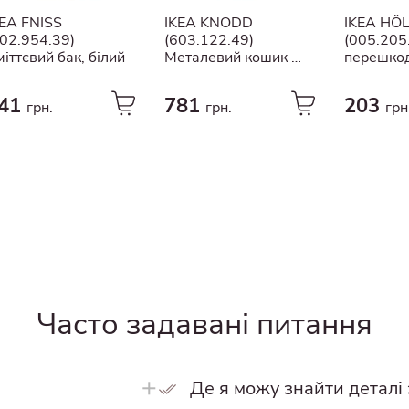
овеча шкура
KEA FNISS
IKEA KNODD
IKEA HÖ
Ламінат
402.954.39)
(603.122.49)
(005.205
іттєвий бак, білий
Металевий кошик з
перешко
Товстий шпон
кришкою сірий
чорний
Кварцовий композит
41
781
203
грн.
грн.
грн
Силіконова гума
Порцеляна
Алюміній
Теракотовий
Бетонні
Перероблений папір
техноротанг
Дзеркальне скло
Часто задавані питання
варення
Подрібнений мармур
Плетені та ротангові
Де я можу знайти деталі
Бавовна/поліестер