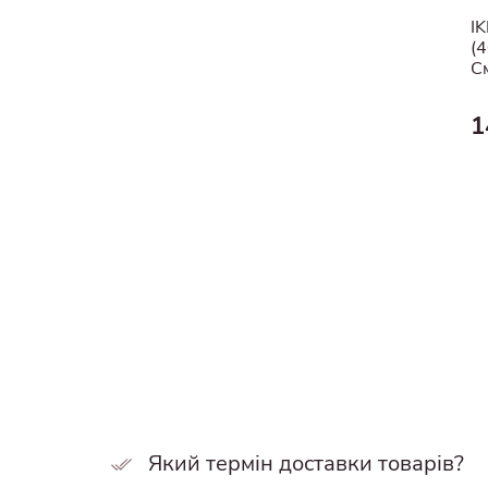
I
(
См
1
Який термін доставки товарів?