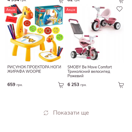
грн.
грн.
Акція
Акція
РИСУНОК ПРОЕКТОРА НОГИ
SMOBY Be Move Comfort
ЖИРАФА WOOPIE
Триколісний велосипед
Рожевий
659
6 253
грн.
грн.
Показати ще