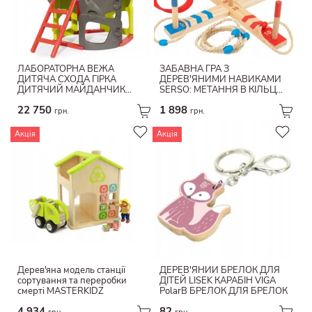
ЛАБОРАТОРНА ВЕЖА
ЗАБАВНА ГРА З
ДИТЯЧА СХОДА ГІРКА
ДЕРЕВ'ЯНИМИ НАВИКАМИ
ДИТЯЧИЙ МАЙДАНЧИК
SERSO: МЕТАННЯ В КІЛЬЦЕ-
SMOBY
МІШЕЛЬ КИДАТИ ІГРАШКУ
22 750
1 898
ТУКИ
грн.
грн.
Акція
Акція
Дерев'яна модель станції
ДЕРЕВ'ЯНИЙ БРЕЛОК ДЛЯ
сортування та переробки
ДІТЕЙ LISEK КАРАБІН VIGA
смерті MASTERKIDZ
PolarB БРЕЛОК ДЛЯ БРЕЛОК
4 934
82