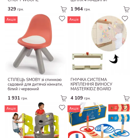
СПОРТ WOOPIE
ШЛЯХ 4 МАШИНИ
Пева
329
1 964
грн.
грн.
Джут
Акція
Акція
Паперовий шнурок
Дамаск
Меламінова фольга
СТІЛЕЦЬ SMOBY зі спинкою
ГНУЧКА СИСТЕМА
садовий для дитячої кімнати,
КРІПЛЕННЯ ВИНОСУ
білий і червоний
MASTERKIDZ BOARD
1 931
4 109
грн.
грн.
Акція
Акція